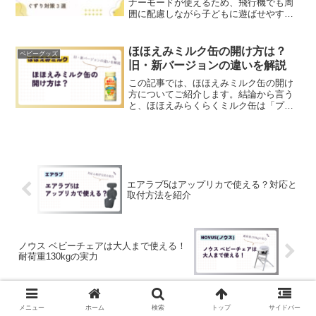
ナーモードが使えるため、飛行機でも周
囲に配慮しながら子どもに遊ばせやすい
おもちゃです。さらに、オフラインで遊
べてコンパクトな設計なので、狭い座席
でも扱いやすく、長時間フライトの心強
ほほえみミルク缶の開け方は？
ベビーグッズ
い味方になってくれます。...
旧・新バージョンの違いを解説
この記事では、ほほえみミルク缶の開け
方についてご紹介します。結論から言う
と、ほほえみらくらくミルク缶は「プル
タブを真上に立てて手前に引き上げる」
だけで、缶切り不要で数秒で開けられま
す。旧バージョンと新バージョンで基本
ステップは同じですが、プ...
エアラブ5はアップリカで使える？対応と
取付方法を紹介
ノウス ベビーチェアは大人まで使える！
耐荷重130kgの実力
メニュー
ホーム
検索
トップ
サイドバー
ホーム
ベビーグッズ