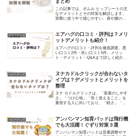
まとめ
この記事では、ポムル ヒップシートの主
なデメリットとその対策を解説します。
実際に使う中で感じやすい、肩や腰の負
担や不便さなどのデメリットを整理した
うえで、装着のコツや使い分けの工夫な
ど、デメリットをできるだけ軽くする具
エアハグの口コミ・評判は？メリ
ベビーグッズ
体的な方法もまとめてい...
ットデメリットも紹介！
エアハグの口コミ・評判を徹底調査。悪
い口コミ2件・良い口コミ5件、メリッ
ト・デメリット・Q&Aまで詳しく紹介し
ます。
ヌナカドルクリックが合わないタ
ベビーグッズ
イプは？デメリットとメリットを
整理
ヌナ カドルクリックは、「装着のしやす
さ」「つけ心地」「長く使えること」を
重視する人に向いており、「軽さ」「価
格の安さ」を最優先にしたい人にはあま
り向きません。できるだけ軽くコンパク
トな抱っこ紐を選びたい人や、予算を抑
アンパンマン知育パッドは飛行機
ベビーグッズ
えたい人にはデメリット...
でも大活躍！ぐずり対策３選
アンパンマン知育パッドは音量調整やマ