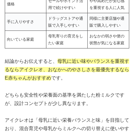
セールやポイント活
やや高めだが安心感
価格
用で続けやすい
を重視する人に人気
ドラッグストアや通
同様に主要店舗や通
手に入りやすさ
販で入手しやすい
販で購入しやすい
母乳寄りの育児をし
おなかの弱さや便の
向いている家庭
たい家庭
状態が気になる家庭
結論からお伝えすると、
母乳に近い味やバランスを重視す
るならアイクレオ、おなかへのやさしさを最優先するなら
E赤ちゃんがおすすめ
です。
どちらも安全性や栄養面の基準を満たした粉ミルクです
が、設計コンセプトが少し異なります。
アイクレオは「母乳に近い栄養バランスと味」を目指して
おり、混合育児や母乳からミルクへの切り替えに使いやす