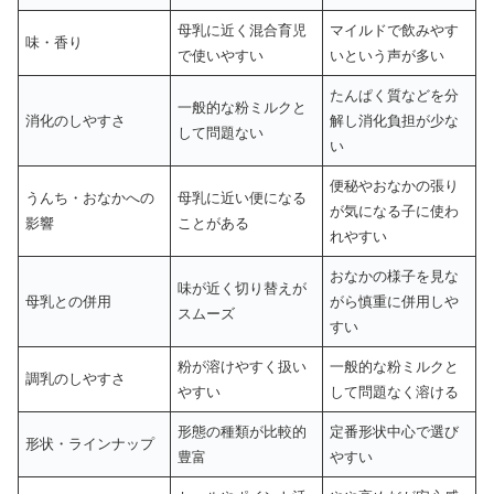
母乳に近く混合育児
マイルドで飲みやす
味・香り
で使いやすい
いという声が多い
たんぱく質などを分
一般的な粉ミルクと
消化のしやすさ
解し消化負担が少な
して問題ない
い
便秘やおなかの張り
うんち・おなかへの
母乳に近い便になる
が気になる子に使わ
影響
ことがある
れやすい
おなかの様子を見な
味が近く切り替えが
母乳との併用
がら慎重に併用しや
スムーズ
すい
粉が溶けやすく扱い
一般的な粉ミルクと
調乳のしやすさ
やすい
して問題なく溶ける
形態の種類が比較的
定番形状中心で選び
形状・ラインナップ
豊富
やすい