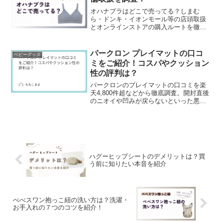
オハナブラはどこで売ってる？しまむ
ら・ドンキ・イオンモール等の店頭取扱
とオンラインストアの購入ルートを徹底
調査してまとめました。
パークロン プレイマットの口コ
ベビーグッズ
ミをご紹介！コスパやクッション
性の評判は？
パークロンのプレイマットの口コミを楽
天4,800件超などから徹底調査。開封直後
のニオイや凹みが戻らないといった悪い
評判から、防音性・生活防水・もちもち
の安全性まで、後悔しない厚み
（1.2cm/1.5cm）とサイズの選び方を口
コミ目線で解説します。
ハグーヒップシートのデメリットは？買
う前に知りたい本音を紹介
べべスワン抱っこ紐の洗い方は？洗濯・
お手入れの７つのコツを紹介！