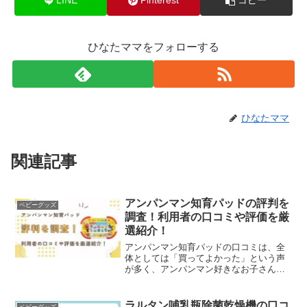
LINE
Pinterest
コピー
ひなたママをフォローする
ひなたママ
関連記事
アンパンマン知育パッドの評判を
ベビーグッズ
調査！利用者の口コミや評価を厳
選紹介！
アンパンマン知育パッドの口コミは、全
体としては「買ってよかった」という声
が多く、アンパンマン好きなお子さんに
は満足度の高い知育パッドだといえま
す。値段が高い、電池の減りが早いとい
ったデメリットだけでなく、言葉や数、
ラルタン哺乳瓶除菌乾燥機の口コ