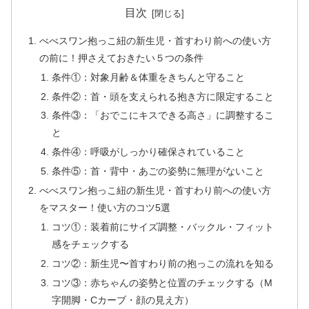
目次
べべスワン抱っこ紐の新生児・首すわり前への使い方
の前に！押さえておきたい５つの条件
条件①：対象月齢＆体重をきちんと守ること
条件②：首・頭を支えられる抱き方に限定すること
条件③：「おでこにキスできる高さ」に調整するこ
と
条件④：呼吸がしっかり確保されていること
条件⑤：首・背中・あごの姿勢に無理がないこと
べべスワン抱っこ紐の新生児・首すわり前への使い方
をマスター！使い方のコツ5選
コツ①：装着前にサイズ調整・バックル・フィット
感をチェックする
コツ②：新生児〜首すわり前の抱っこの流れを知る
コツ③：赤ちゃんの姿勢と位置のチェックする（M
字開脚・Cカーブ・顔の見え方）