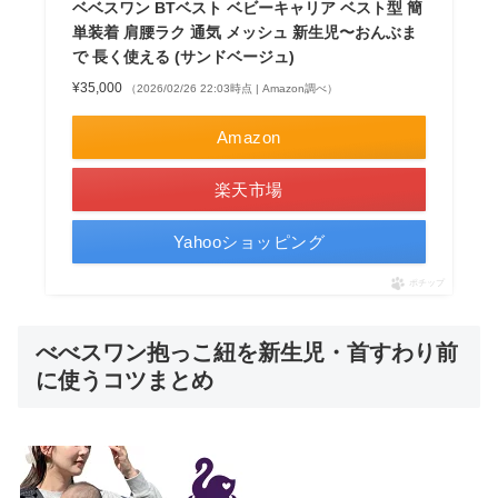
ベベスワン BTベスト ベビーキャリア ベスト型 簡
単装着 肩腰ラク 通気 メッシュ 新生児〜おんぶま
で 長く使える (サンドベージュ)
¥35,000
（2026/02/26 22:03時点 | Amazon調べ）
Amazon
楽天市場
Yahooショッピング
ポチップ
べべスワン抱っこ紐を新生児・首すわり前
に使うコツまとめ