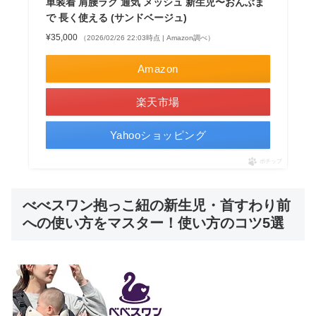
単装着 肩腰ラク 通気 メッシュ 新生児〜おんぶま
で 長く使える (サンドベージュ)
¥35,000
（2026/02/26 22:03時点 | Amazon調べ）
Amazon
楽天市場
Yahooショッピング
ポチップ
べべスワン抱っこ紐の新生児・首すわり前
への使い方をマスター！使い方のコツ5選