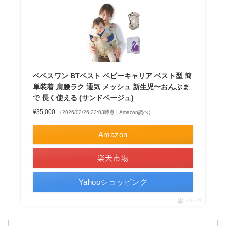
ベベスワン BTベスト ベビーキャリア ベスト型 簡
単装着 肩腰ラク 通気 メッシュ 新生児〜おんぶま
で 長く使える (サンドベージュ)
¥35,000
（2026/02/26 22:03時点 | Amazon調べ）
Amazon
楽天市場
Yahooショッピング
ポチップ