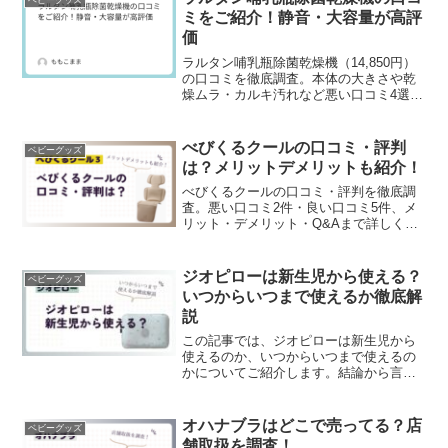
ベビーグッズ
英語への興味づけや集中力ア...
ミをご紹介！静音・大容量が高評
価
ラルタン哺乳瓶除菌乾燥機（14,850円）
の口コミを徹底調査。本体の大きさや乾
燥ムラ・カルキ汚れなど悪い口コミ4選、
全自動の時短・静音・大容量・水だけ除
菌といった良い口コミ5選から、やめた方
がいい人・おすすめな人を紹介します。
べびくるクールの口コミ・評判
ベビーグッズ
は？メリットデメリットも紹介！
べびくるクールの口コミ・評判を徹底調
査。悪い口コミ2件・良い口コミ5件、メ
リット・デメリット・Q&Aまで詳しく紹
介します。
ジオピローは新生児から使える？
ベビーグッズ
いつからいつまで使えるか徹底解
説
この記事では、ジオピローは新生児から
使えるのか、いつからいつまで使えるの
かについてご紹介します。結論から言う
と、ジオピローは生後0ヶ月の新生児から
使えて、Mサイズに切り替えれば2歳ごろ
まで長く使い続けることができます。頭
オハナブラはどこで売ってる？店
ベビーグッズ
の骨が最も柔らかい生...
舗取扱を調査！