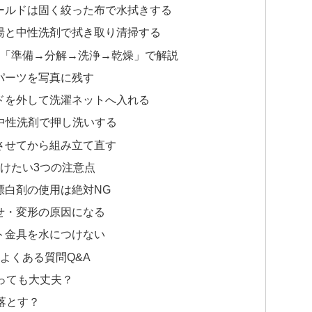
ールドは固く絞った布で水拭きする
湯と中性洗剤で拭き取り清掃する
順を「準備→分解→洗浄→乾燥」で解説
パーツを写真に残す
ドを外して洗濯ネットへ入れる
中性洗剤で押し洗いする
させてから組み立て直す
つけたい3つの注意点
漂白剤の使用は絶対NG
せ・変形の原因になる
ト金具を水につけない
るよくある質問Q&A
っても大丈夫？
落とす？