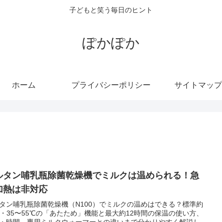
子どもと笑う毎日のヒント
ぽかぽか
ホーム
プライバシーポリシー
サイトマップ
ルタン哺乳瓶除菌乾燥機でミルクは温められる！急
加熱は非対応
タン哺乳瓶除菌乾燥機（N100）でミルクの温めはできる？標準約
℃・35〜55℃の「あたため」機能と最大約12時間の保温の使い方、
・時間、専用ミルクウォーマーとの違いまで分かりやすく解説し