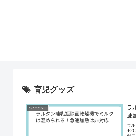
育児グッズ
ラ
ベビーグッズ
速
ラル
40
温度