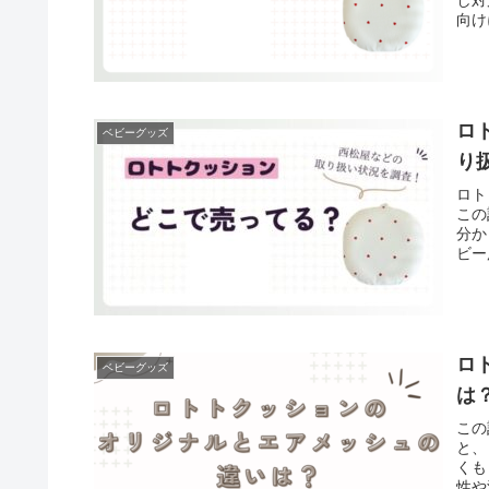
向け
ロ
ベビーグッズ
り
ロト
この
分か
ビー
ロ
ベビーグッズ
は
この
と、
くも
性や