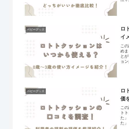
ロ
ベビーグッズ
イ
この
めま
とが
ョン
ロ
ベビーグッズ
価
この
トト
た」
た」