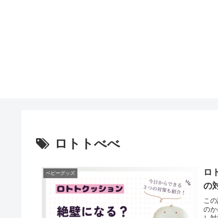
ロトトべべ
ロ
ベビーグッズ
の
この
のか
し対