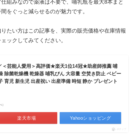
す仕組みなので薬液は不要で、哺乳瓶を最大8本まと
手間をぐっと減らせるのが魅力です。
知りたい方はこの記事を、実際の販売価格や在庫情報
チェックしてみてください。
＜芸能人愛用＞高評価★楽天1位14冠★助産師推薦 哺
燥 除菌乾燥機 乾燥器 哺乳びん 大容量 空焚き防止 ベビー
子 育児 新生児 出産祝い 出産準備 時短 静か プレゼント
調べ）
楽天市場
Yahooショッピング
ポチップ