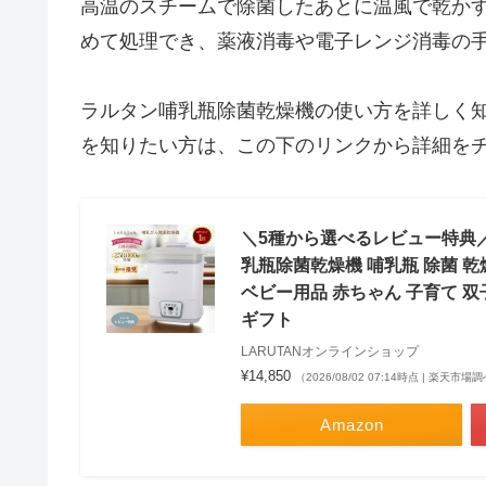
高温のスチームで除菌したあとに温風で乾か
めて処理でき、薬液消毒や電子レンジ消毒の
ラルタン哺乳瓶除菌乾燥機の使い方を詳しく
を知りたい方は、この下のリンクから詳細を
＼5種から選べるレビュー特典／
乳瓶除菌乾燥機 哺乳瓶 除菌 乾
ベビー用品 赤ちゃん 子育て 双
ギフト
LARUTANオンラインショップ
¥14,850
（2026/08/02 07:14時点 | 楽天市場
Amazon