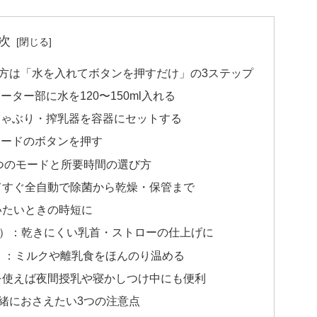
次
方は「水を入れてボタンを押すだけ」の3ステップ
ター部に水を120〜150ml入れる
しゃぶり・搾乳器を容器にセットする
モードのボタンを押す
つのモードと所要時間の選び方
てすぐ全自動で除菌から乾燥・保管まで
いたいときの時短に
0分）：乾きにくい乳首・ストローの仕上げに
℃）：ミルクや離乳食をほんのり温める
を使えば夜間授乳や寝かしつけ中にも便利
緒におさえたい3つの注意点