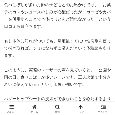
食べこぼしが多い月齢の子どもとのお出かけでは、「お菓
子のカスやジュースのしみが心配だったが、ガーゼやカバ
ーを併用することで本体はほとんど汚れなかった」という
口コミも目立ちます。
もし本体に汚れがついても、帰宅後すぐに中性洗剤を使っ
て拭き取れば、シミにならずに済んだという体験談もあり
ます。​
このように、実際のユーザーの声を見ていくと、「公園や
雨の日、食べこぼしが多いシーンでも、工夫次第で十分き
れいに使えている」という印象が強いです。
ハグーヒップシートの洗濯ができないことを心配するより
も、「どう予防し、どう拭き取るか」を押さえておくこと
メニュー
ホーム
検索
トップ
サイドバー
が、満足度の高い使い方につながっているといえます。