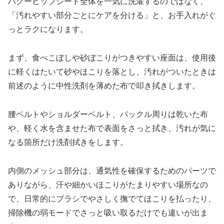
ハグーヒップシート全体を一気に洗濯するのではなく、
「汚れやすい部分ごとにケアを分ける」と、お手入れがぐ
っとラクになります。​
まず、食べこぼしや砂ぼこりがつきやすい座面は、使用後
に軽くはたいて砂やほこりを落とし、汚れがついたときは
前述のように中性洗剤を薄めた布で叩き拭きします。
腰ベルトやショルダーベルト、バックル周りは乾いた布
や、軽く水を含ませた布で表面をさっと拭き、汚れが気に
なる箇所だけ洗剤拭きをします。
内側のメッシュ部分は、通気性を確保するためのパーツで
ありながら、汗や細かいほこりがたまりやすい場所なの
で、日常的にブラシでやさしく撫でてほこりを払ったり、
掃除機の弱モードでさっと吸い取るだけでも違いが出ま