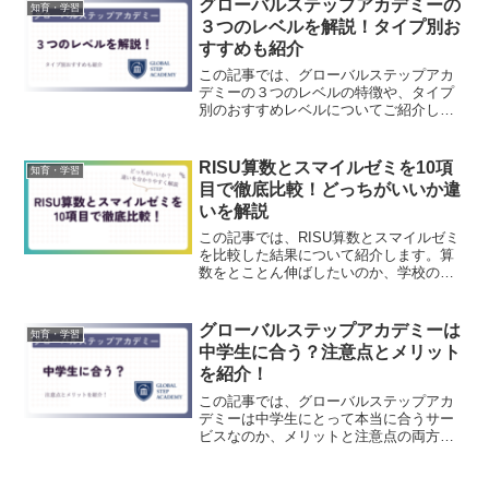
グローバルステップアカデミーの
知育・学習
数に触れてゲーム感...
３つのレベルを解説！タイプ別お
すすめも紹介
この記事では、グローバルステップアカ
デミーの３つのレベルの特徴や、タイプ
別のおすすめレベルについてご紹介しま
す。お子さんの英語レベルに合ったクラ
スを選べるかどうかで、レッスンの満足
度は大きく変わります。「うちの子はど
RISU算数とスマイルゼミを10項
知育・学習
のレベルから始めるのがい...
目で徹底比較！どっちがいいか違
いを解説
この記事では、RISU算数とスマイルゼミ
を比較した結果について紹介します。算
数をとことん伸ばしたいのか、学校の主
要教科をバランスよく学ばせたいのか
で、最適な教材は大きく変わります。結
論から言うと、算数を集中的に伸ばした
グローバルステップアカデミーは
知育・学習
い人や、中学受験を見据...
中学生に合う？注意点とメリット
を紹介！
この記事では、グローバルステップアカ
デミーは中学生にとって本当に合うサー
ビスなのか、メリットと注意点の両方か
らお伝えします。料金やレベルの高さが
気になっている方や、「うちの子には向
いているのかな」と迷っている保護者の