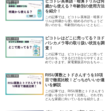
ピコトレ英単語・暗算ドリルは何
知育・学習
歳から使える？年齢別の使用方法
を紹介！
この記事では、ピコトレ英単語・暗算ド
リルは何歳から使い始めるのがちょうど
良いのかを、年齢別のねらいとともに分
かりやすくまとめています。一般的に
は、ピコトレ英単語は英語に興味が出て
くる小学生ごろから、ピコトレ暗算ドリ
ピコトレはどこに売ってる？ヨド
知育・学習
ルは数字遊びに慣れてくる年...
バシカメラ等の取り扱い状況を調
査！
この記事では、ピコトレはどこに売って
るのかを、できるだけ分かりやすくまと
めていきます。家電量販店やおもちゃ専
門店は、店舗ごとに在庫が違うので「せ
っかく行ったのに置いていなかっ
た……」ということも珍しくありませ
RISU算数とトドさんすうを10項
知育・学習
ん。確実に手に入れたい方にはオン...
目で徹底比較！どっちがいいか違
いを解説
この記事では、RISU算数とトドさんすう
の違いを分かりやすく比較し、それぞれ
どんな家庭に向いているかを紹介しま
す。結論から言うと、中学受験を視野に
入れて先取り学習でしっかり算数力を伸
ばしたい人はRISU算数、まずは楽しく算