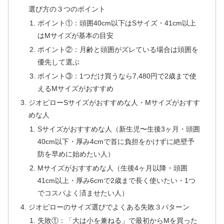
選び方の３つのポイント
ポイント①：頭囲40cm以下はSサイズ・41cm以上
はMサイズが基本の目安
ポイント②：月齢と頭囲がズレている場合は頭囲を
優先して選ぶ
ポイント③：1つだけ買うなら7,480円で2歳まで使
えるMサイズがおすすめ
ジオピローSサイズがおすすめな人・Mサイズがおすす
めな人
Sサイズがおすすめな人（新生児〜生後3ヶ月・頭囲
40cm以下・厚み4cmで首に負担をかけずに絶壁予
防を早めに始めたい人）
Mサイズがおすすめな人（生後4ヶ月以降・頭囲
41cm以上・厚み6cmで2歳まで長く使いたい・1つ
でコスパよく済ませたい人）
ジオピローのサイズ選びでよくある失敗３パターン
失敗①：「大は小を兼ねる」で最初からMを買った