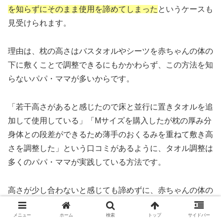
を知らずにそのまま使用を諦めてしまった
というケースも
見受けられます。
理由は、枕の高さはバスタオルやシーツを赤ちゃんの体の
下に敷くことで調整できるにもかかわらず、この方法を知
らないパパ・ママが多いからです。
「若干高さがあると感じたので床と並行に置きタオルを追
加して使用している」「Mサイズを購入したが枕の厚み分
身体との段差ができるため薄手のおくるみを重ねて敷き高
さを調整した」という口コミがあるように、タオル調整は
多くのパパ・ママが実践している方法です。
高さが少し合わないと感じても諦めずに、赤ちゃんの体の
下にタオルを1〜2枚重ねて高さを微調整することで、く
メニュー
ホーム
検索
トップ
サイドバー
ぼみへのフィット感がぐっと高まります。