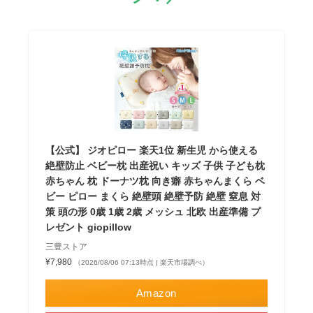
【公式】 ジオピロー 楽天1位 新生児 から使える
絶壁防止 ベビー枕 出産祝い キッズ 子供 子ども枕
赤ちゃん 枕 ドーナツ枕 向き癖 赤ちゃんまくら ベ
ビー ピロー まくら 絶壁頭 絶壁予防 絶壁 窒息 対
策 頭の形 0歳 1歳 2歳 メッシュ 北欧 出産準備 プ
レゼント giopillow
三豊ストア
¥7,980
（2026/08/06 07:13時点 | 楽天市場調べ）
Amazon