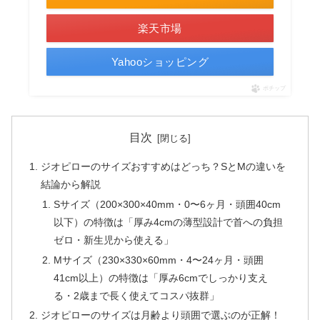
楽天市場
Yahooショッピング
ポチップ
目次
ジオピローのサイズおすすめはどっち？SとMの違いを
結論から解説
Sサイズ（200×300×40mm・0〜6ヶ月・頭囲40cm
以下）の特徴は「厚み4cmの薄型設計で首への負担
ゼロ・新生児から使える」
Mサイズ（230×330×60mm・4〜24ヶ月・頭囲
41cm以上）の特徴は「厚み6cmでしっかり支え
る・2歳まで長く使えてコスパ抜群」
ジオピローのサイズは月齢より頭囲で選ぶのが正解！