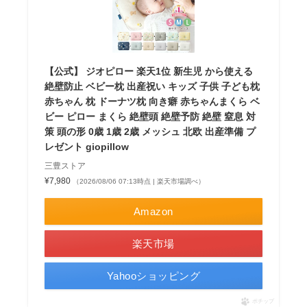
【公式】 ジオピロー 楽天1位 新生児 から使える
絶壁防止 ベビー枕 出産祝い キッズ 子供 子ども枕
赤ちゃん 枕 ドーナツ枕 向き癖 赤ちゃんまくら ベ
ビー ピロー まくら 絶壁頭 絶壁予防 絶壁 窒息 対
策 頭の形 0歳 1歳 2歳 メッシュ 北欧 出産準備 プ
レゼント giopillow
三豊ストア
¥7,980
（2026/08/06 07:13時点 | 楽天市場調べ）
Amazon
楽天市場
Yahooショッピング
ポチップ