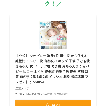
ク！／
【公式】 ジオピロー 楽天1位 新生児 から使える
絶壁防止 ベビー枕 出産祝い キッズ 子供 子ども枕
赤ちゃん 枕 ドーナツ枕 向き癖 赤ちゃんまくら ベ
ビー ピロー まくら 絶壁頭 絶壁予防 絶壁 窒息 対
策 頭の形 0歳 1歳 2歳 メッシュ 北欧 出産準備 プ
レゼント giopillow
三豊ストア
¥7,980
（2026/08/06 07:13時点 | 楽天市場調べ）
Amazon