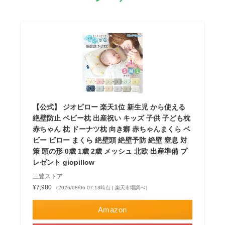
【公式】 ジオピロー 楽天1位 新生児 から使える
絶壁防止 ベビー枕 出産祝い キッズ 子供 子ども枕
赤ちゃん 枕 ドーナツ枕 向き癖 赤ちゃんまくら ベ
ビー ピロー まくら 絶壁頭 絶壁予防 絶壁 窒息 対
策 頭の形 0歳 1歳 2歳 メッシュ 北欧 出産準備 プ
レゼント giopillow
三豊ストア
¥7,980
（2026/08/06 07:13時点 | 楽天市場調べ）
Amazon