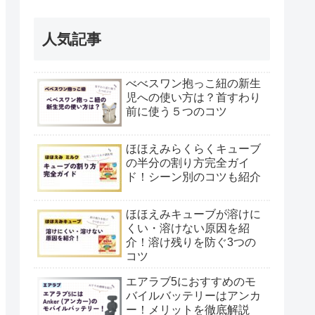
人気記事
べべスワン抱っこ紐の新生
児への使い方は？首すわり
前に使う５つのコツ
ほほえみらくらくキューブ
の半分の割り方完全ガイ
ド！シーン別のコツも紹介
ほほえみキューブが溶けに
くい・溶けない原因を紹
介！溶け残りを防ぐ3つの
コツ
エアラブ5におすすめのモ
バイルバッテリーはアンカ
ー！メリットを徹底解説