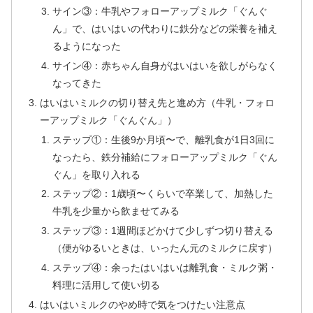
サイン③：牛乳やフォローアップミルク「ぐんぐ
ん」で、はいはいの代わりに鉄分などの栄養を補え
るようになった
サイン④：赤ちゃん自身がはいはいを欲しがらなく
なってきた
はいはいミルクの切り替え先と進め方（牛乳・フォロ
ーアップミルク「ぐんぐん」）
ステップ①：生後9か月頃〜で、離乳食が1日3回に
なったら、鉄分補給にフォローアップミルク「ぐん
ぐん」を取り入れる
ステップ②：1歳頃〜くらいで卒業して、加熱した
牛乳を少量から飲ませてみる
ステップ③：1週間ほどかけて少しずつ切り替える
（便がゆるいときは、いったん元のミルクに戻す）
ステップ④：余ったはいはいは離乳食・ミルク粥・
料理に活用して使い切る
はいはいミルクのやめ時で気をつけたい注意点