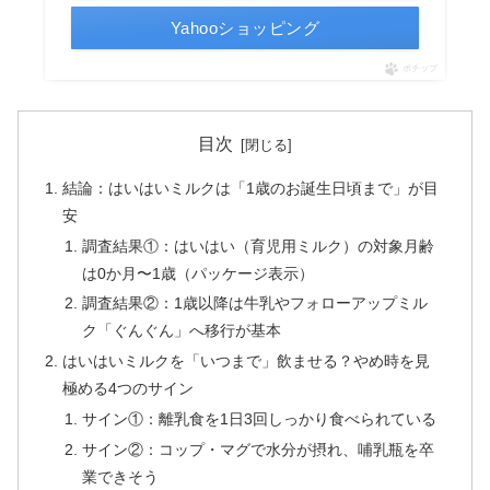
Yahooショッピング
ポチップ
目次
結論：はいはいミルクは「1歳のお誕生日頃まで」が目
安
調査結果①：はいはい（育児用ミルク）の対象月齢
は0か月〜1歳（パッケージ表示）
調査結果②：1歳以降は牛乳やフォローアップミル
ク「ぐんぐん」へ移行が基本
はいはいミルクを「いつまで」飲ませる？やめ時を見
極める4つのサイン
サイン①：離乳食を1日3回しっかり食べられている
サイン②：コップ・マグで水分が摂れ、哺乳瓶を卒
業できそう